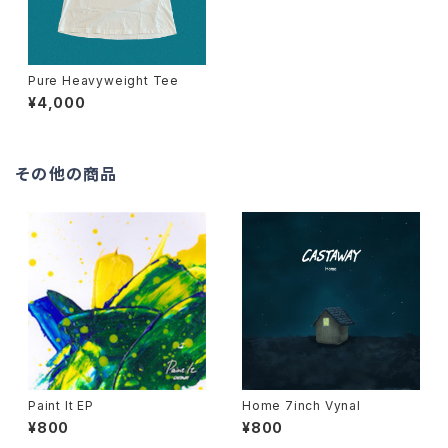
Pure Heavyweight Tee
¥4,000
その他の商品
Paint It EP
Home 7inch Vynal
¥800
¥800