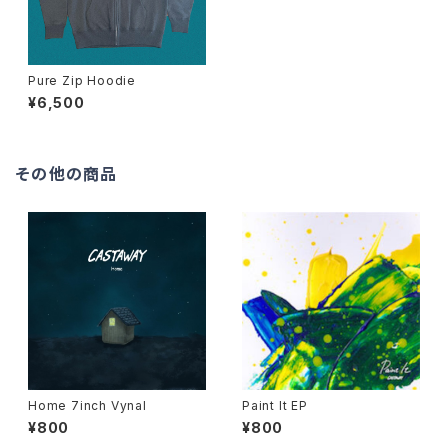
Pure Zip Hoodie
¥6,500
その他の商品
Home 7inch Vynal
Paint It EP
¥800
¥800