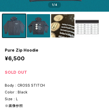
1
/4
Pure Zip Hoodie
¥6,500
SOLD OUT
Body : CROSS STITCH
Color : Black
Size : L
※画像参照